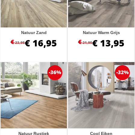
Natuur Zand
Natuur Warm Grijs
€
16,95
€
13,95
€
€
23,95
21,95
-36%
-32%
Natuur Rustiek
Cool Eiken