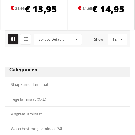
€
13,95
€
14,95
€
€
21,95
21,95
Sort by Default
Show
12
Categorieën
Slaapkamer laminaat
Tegellaminaat (XXL)
Visgraat laminaat
Waterbestendig laminaat 24h