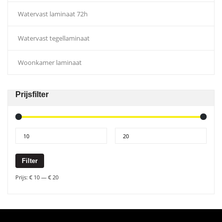
Watervast laminaat 72h
Watervast tegellaminaat
Woonkamer laminaat
Prijsfilter
Filter
Prijs:
€ 10
—
€ 20