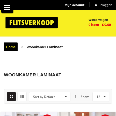
Mijn account
Inloggen
Winkelwagen
0 item
-
€
0,00
Home
Woonkamer Laminaat
WOONKAMER LAMINAAT
Sort by Default
Show
12