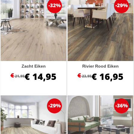
-32%
-29%
Zacht Eiken
Rivier Rood Eiken
€
14,95
€
16,95
€
€
21,95
23,95
-29%
-36%