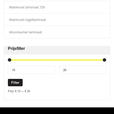
Watervast laminaat 72h
Watervast tegellaminaat
Woonkamer laminaat
Prijsfilter
Filter
Prijs:
€ 10
—
€ 20