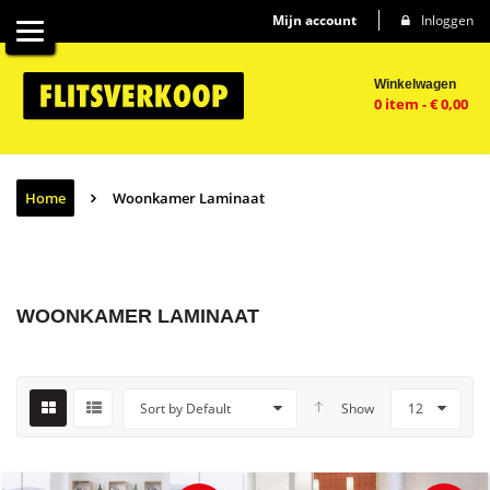
Mijn account
Inloggen
Winkelwagen
0 item
-
€
0,00
Home
Woonkamer Laminaat
WOONKAMER LAMINAAT
Sort by Default
Show
12