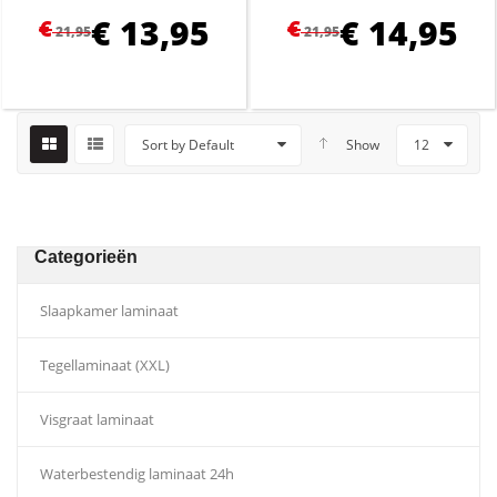
€
13,95
€
14,95
€
€
21,95
21,95
Sort by Default
Show
12
Categorieën
Slaapkamer laminaat
Tegellaminaat (XXL)
Visgraat laminaat
Waterbestendig laminaat 24h