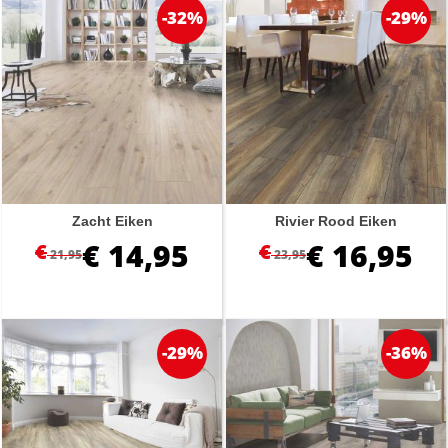
-32%
-29%
Zacht Eiken
Rivier Rood Eiken
€
14,95
€
16,95
€
€
21,95
23,95
-29%
-36%