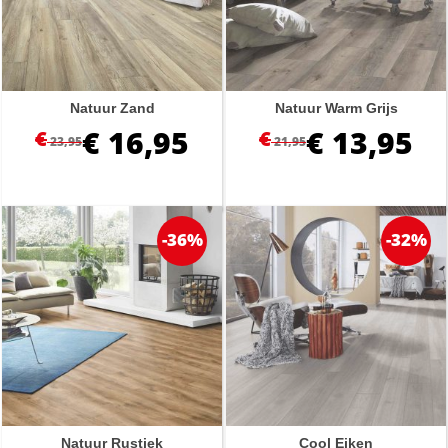
Natuur Zand
Natuur Warm Grijs
€
16,95
€
13,95
€
€
23,95
21,95
-36%
-32%
Natuur Rustiek
Cool Eiken