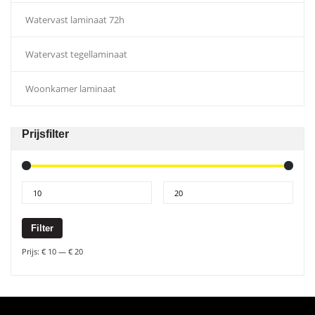
Watervast laminaat 72h
Watervast tegellaminaat
Woonkamer laminaat
Prijsfilter
Filter
Prijs:
€ 10
—
€ 20