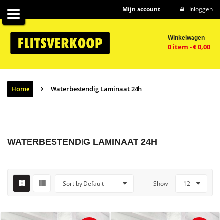
Mijn account
Inloggen
Winkelwagen
0 item
-
€
0,00
Home
Waterbestendig Laminaat 24h
WATERBESTENDIG LAMINAAT 24H
Sort by Default
Show
12