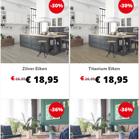
-30%
-30%
Zilver Eiken
Titanium Eiken
€
18,95
€
18,95
€
€
26,95
26,95
-36%
-36%