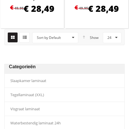
€
28,49
€
28,49
€
€
49,95
49,95
Sort by Default
Show
24
Categorieën
Slaapkamer laminaat
Tegellaminaat (XXL)
Visgraat laminaat
Waterbestendig laminaat 24h