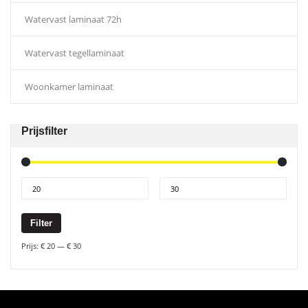
Watervast laminaat 72h
Watervast tegellaminaat
Woonkamer laminaat
Prijsfilter
Filter
Prijs:
€ 20
—
€ 30