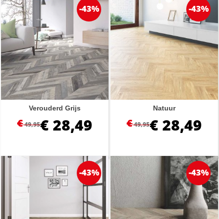
-43%
-43%
Verouderd Grijs
Natuur
€
28,49
€
28,49
€
€
49,95
49,95
-43%
-43%