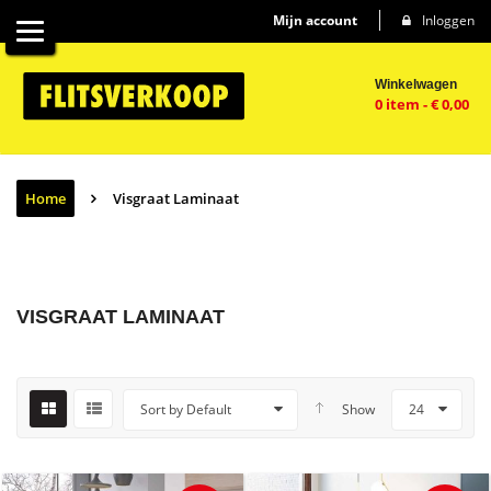
Mijn account
Inloggen
Winkelwagen
0 item
-
€
0,00
Home
Visgraat Laminaat
VISGRAAT LAMINAAT
Sort by Default
Show
24