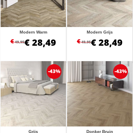
Modern Warm
Modern Grijs
€
28,49
€
28,49
€
€
49,95
49,95
-43%
-43%
Grijs
Donker Bruin