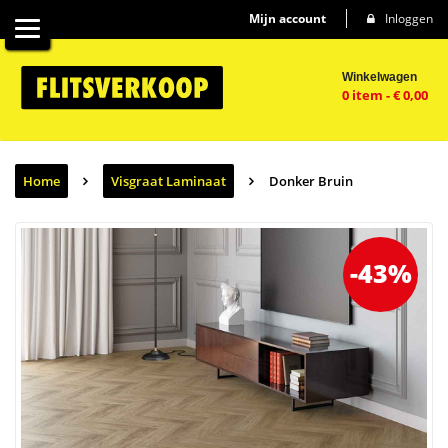
Mijn account
Inloggen
Winkelwagen
0 item
-
€
0,00
Home
Visgraat Laminaat
Donker Bruin
-43%