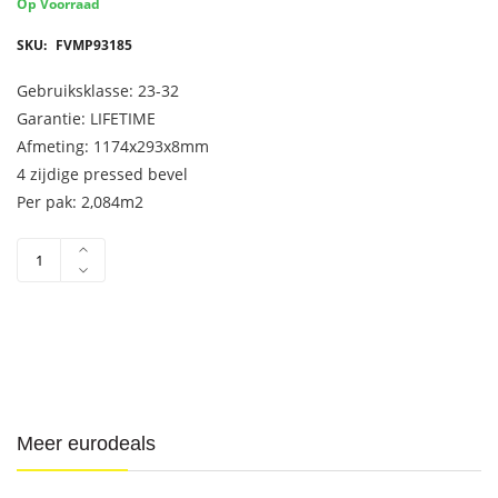
Op Voorraad
SKU:
FVMP93185
Gebruiksklasse: 23-32
Garantie: LIFETIME
Afmeting: 1174x293x8mm
4 zijdige pressed bevel
Per pak: 2,084m2
Donker
bruin
aantal
Meer eurodeals