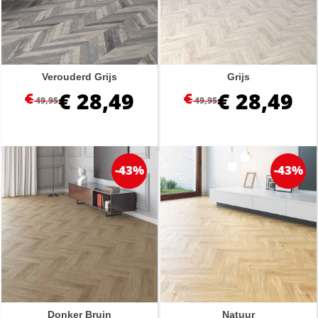
Verouderd Grijs
Grijs
€
28,49
€
28,49
€
€
49,95
49,95
-43%
-43%
Donker Bruin
Natuur