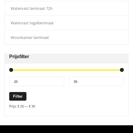
Watervast laminaat 72h
Watervast tegellaminaat
Woonkamer laminaat
Prijsfilter
Filter
Prijs:
€ 20
—
€ 30