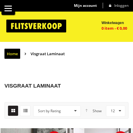
Mijn account
Inloggen
Winkelwagen
0 item
-
€
0,00
Home
Visgraat Laminaat
VISGRAAT LAMINAAT
Sort by Rating
Show
12