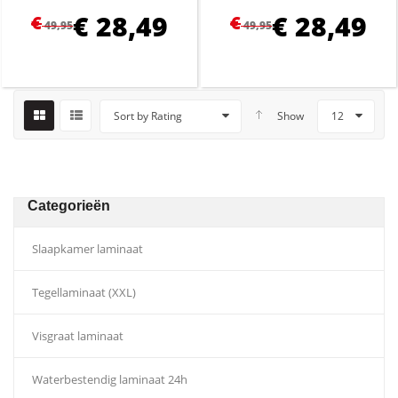
€
28,49
€
28,49
€
€
49,95
49,95
Sort by Rating
Show
12
Categorieën
Slaapkamer laminaat
Tegellaminaat (XXL)
Visgraat laminaat
Waterbestendig laminaat 24h