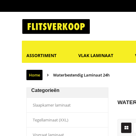
ASSORTIMENT
VLAK LAMINAAT
Home
Waterbestendig Laminaat 24h
Categorieën
WATER
Slaapkamer laminaat
Tegellaminaat (XXL)
Visgraat laminaat