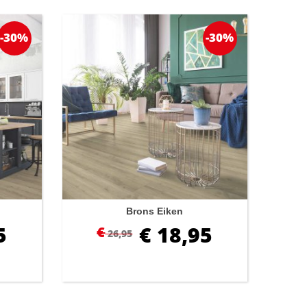
-30%
-30%
Brons Eiken
5
€
18,95
€
26,95