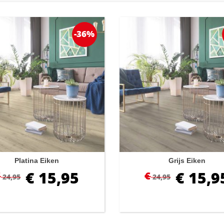
-36%
Platina Eiken
Grijs Eiken
€
15,95
€
15,9
€
€
24,95
24,95