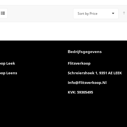
Sort by Price
Bedrijfsgegevens
oop Leek
Flitsverkoop
oop Leens
Schreiershoek 1, 9351 AE LEEK
Info@flitsverkoop.nl
KVK: 59305495