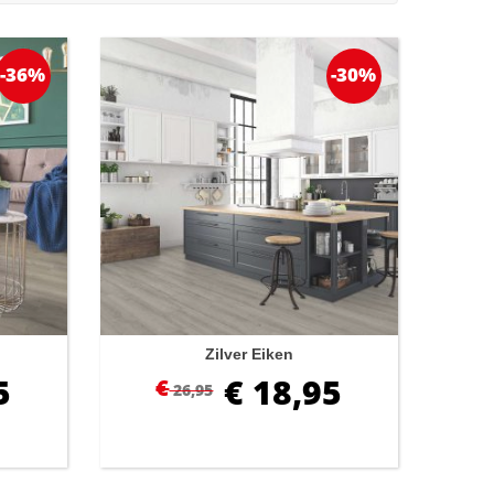
-36%
-30%
Zilver Eiken
5
€
18,95
€
26,95