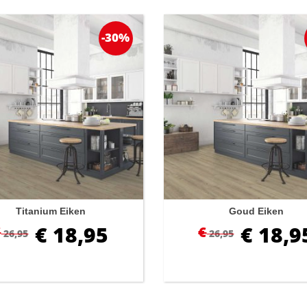
-30%
Titanium Eiken
Goud Eiken
€
18,95
€
18,9
€
€
26,95
26,95