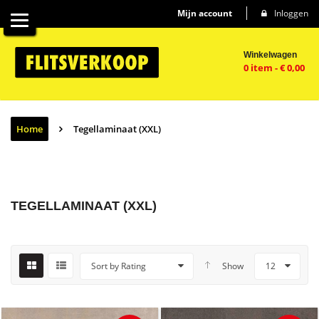
Mijn account
Inloggen
Winkelwagen
0 item
-
€
0,00
Home
Tegellaminaat (XXL)
TEGELLAMINAAT (XXL)
Sort by Rating
Show
12