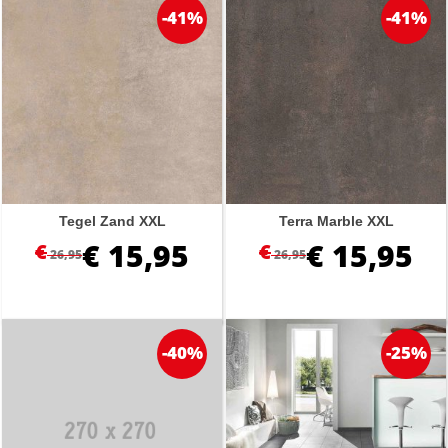
-41%
-41%
Tegel Zand XXL
Terra Marble XXL
€
15,95
€
15,95
€
€
26,95
26,95
-40%
-25%