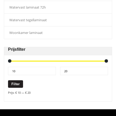
Watervast laminaat 72h
Watervast tegellaminaat
Woonkamer laminaat
Prijsfilter
Filter
Prijs:
€ 10
—
€ 20