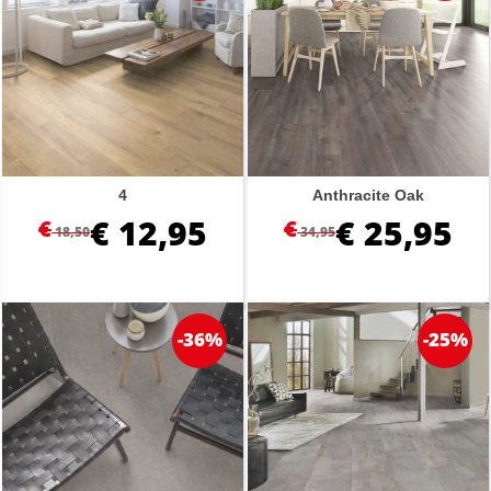
4
Anthracite Oak
€
12,95
€
25,95
€
€
18,50
34,95
-36%
-25%