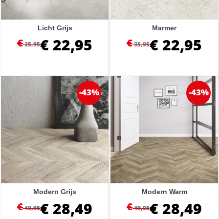
Licht Grijs
Marmer
€
22,95
€
22,95
€
€
35,95
35,95
-43%
-43%
Modern Grijs
Modern Warm
€
28,49
€
28,49
€
€
49,95
49,95