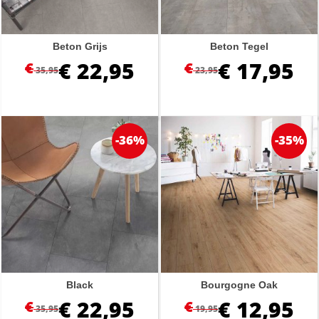
Beton Grijs
Beton Tegel
€
22,95
€
17,95
€
€
35,95
23,95
-36%
-35%
Black
Bourgogne Oak
€
22,95
€
12,95
€
€
35,95
19,95