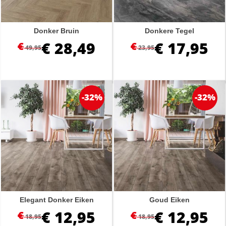
Donker Bruin
Donkere Tegel
€
28,49
€
17,95
€
€
49,95
23,95
-32%
-32%
Elegant Donker Eiken
Goud Eiken
€
12,95
€
12,95
€
€
18,95
18,95