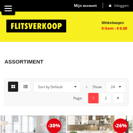
Mijn account
Inloggen
Winkelwagen
0 item
-
€
0,00
ASSORTIMENT
Sort by Default
Show
24
Page:
1
2
-30%
-26%