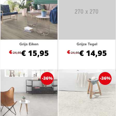
Grijs Eiken
Grijze Tegel
€
15,95
€
14,95
€
€
24,95
24,95
-36%
-36%