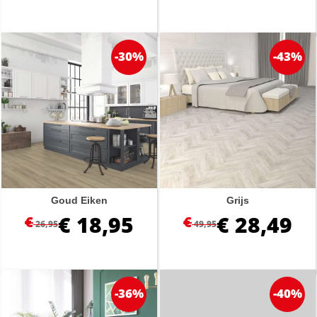
-30%
-43%
Goud Eiken
Grijs
€
18,95
€
28,49
€
€
26,95
49,95
-36%
-40%