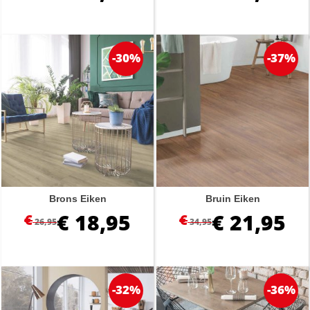
-30%
-37%
Brons Eiken
Bruin Eiken
€
18,95
€
21,95
€
€
26,95
34,95
-32%
-36%