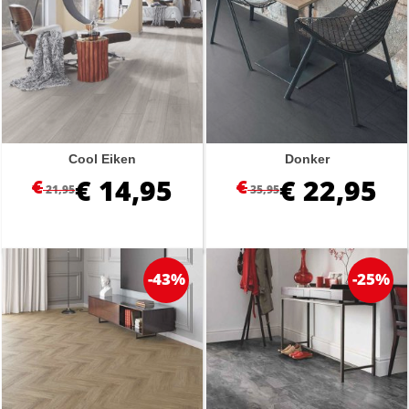
Cool Eiken
Donker
€
14,95
€
22,95
€
€
21,95
35,95
-43%
-25%