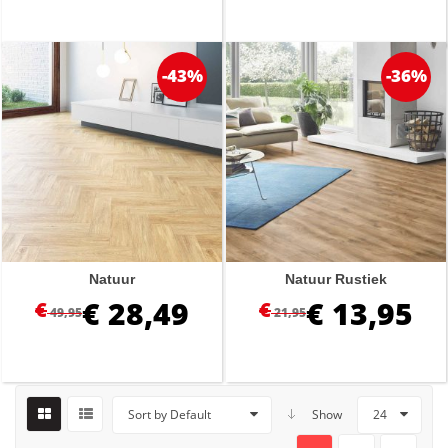
-43%
-36%
Natuur
Natuur Rustiek
€
28,49
€
13,95
€
€
49,95
21,95
Sort by Default
Show
24